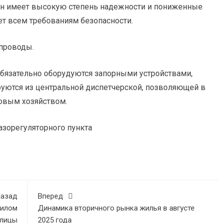
Он имеет высокую степень надежности и пониженные
ет всем требованиям безопасности.
проводы.
обязательно оборудуются запорными устройствами,
руются из центральной диспетчерской, позволяющей в
овым хозяйством.
азорегуляторного пункта
азад
Вперед
жилом
Динамика вторичного рынка жилья в августе
олицы
2025 года