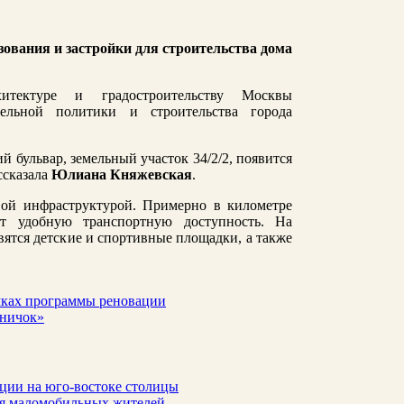
ования и застройки для строительства дома
итектуре и градостроительству Москвы
тельной политики и строительства города
й бульвар, земельный участок 34/2/2, появится
ссказала
Юлиана Княжевская
.
вой инфраструктурой. Примерно в километре
ит удобную транспортную доступность. На
ятся детские и спортивные площадки, а также
амках программы реновации
дничок»
ации на юго-востоке столицы
для маломобильных жителей