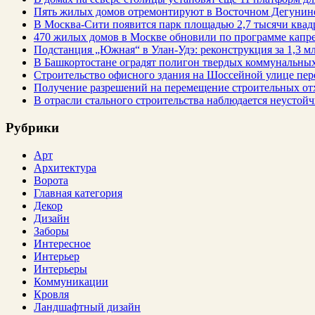
Пять жилых домов отремонтируют в Восточном Дегунин
В Москва-Сити появится парк площадью 2,7 тысячи квад
470 жилых домов в Москве обновили по программе капре
Подстанция „Южная“ в Улан‑Удэ: реконструкция за 1,3 мл
В Башкортостане оградят полигон твердых коммунальных
Строительство офисного здания на Шоссейной улице пе
Получение разрешений на перемещение строительных от
В отрасли стального строительства наблюдается неустойч
Рубрики
Арт
Архитектура
Ворота
Главная категория
Декор
Дизайн
Заборы
Интересное
Интерьер
Интерьеры
Коммуникации
Кровля
Ландшафтный дизайн