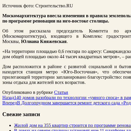
Источник фото: Строительство.RU
Москомархитектура внесла изменения в правила землепольз
по программе реновации на юго-востоке столицы.
Об этом рассказала председатель Комитета по арх
(Москомархитектура), входящего в Комплекс градострои
Москвы,
Юлиана Княжевская
.
«На территории площадью 0,6 гектара по адресу: Самаркандски
дом общей площадью около 44 тысяч квадратных метров», – ра
Дом расположится в районе с развитой социальной и быто
находится станция метро «Юго-Восточная», что обеспеч
прилегающей территории запланировано благоустройство: появ
зоны отдыха для жителей всех возрастов.
Опубликовано в рубрике
Статьи
Назад
140 домов разобрали по технологии «умного сноса» в р
Вперед
В Долгопрудном завершается ремонт детского сада «Ро
Свежие записи
Жилой дом на 355 квартир строится по программе ренов
В домах на севере столицы установят еще 11 платформ 