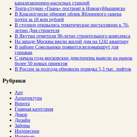
канализационно-насосных станций
Театр-студию «Грань» построят в Новокуйбышевске
В Красногорске обновят облик Яблоневого сквера
почти за 18 млн рублей
В столице открылись тематические инсталляции к 70-
летию Дня строителя
В Якутии отметили 90-летие строительного комплекса
На западе Москвы ввели жилой дом на 1241 квартиру
В районе Сокольники появится веломаршрут для
горожан
С начала года московские девелоперы вывели на рынок
более 50 новых проектов
В России за полгода обновили порядка 5,3 тыс. лифтов
Рубрики
Арт
Архитектура
Ворота
Главная категория
Декор
Дизайн
Заборы
Интересное
Интерьер