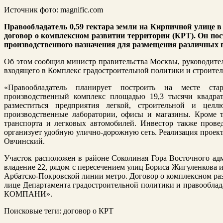
Источник фото: magnific.com
Правообладатель 0,59
гектара
земли на Кирпичной улице 
договор о комплексном развитии территории (КРТ).
О
н по
производственного назначения для размещения различных 
Об этом сообщил министр правительства Москвы, руководител
входящего в Комплекс градостроительной политики и строител
«Правообладатель планирует построить на месте ста
производственный комплекс площадью 19,3 тысячи квадра
разместиться предприятия легкой, строительной и целл
производственные лаборатории, офисы и магазины. Кроме т
транспорта и легковых автомобилей. Инвестор также прове
организует удобную улично-дорожную сеть. Реализация проекта
Овчинский.
Участок расположен в районе Соколиная Гора Восточного ад
владение 22, рядом с пересечением улиц Бориса Жигуленкова 
Арбатско-Покровской линии метро. Договор о комплексном ра
лице Департамента градостроительной политики и правообл
КОМПАНИ».
Поисковые теги:
договор о КРТ