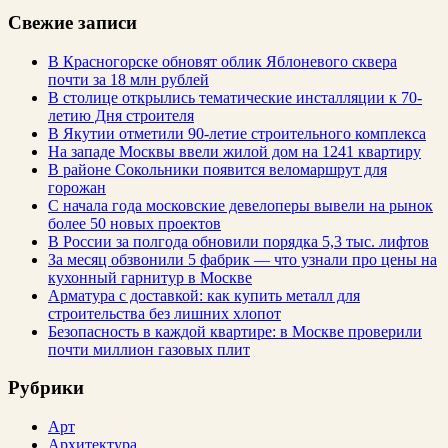
Свежие записи
В Красногорске обновят облик Яблоневого сквера
почти за 18 млн рублей
В столице открылись тематические инсталляции к 70-
летию Дня строителя
В Якутии отметили 90-летие строительного комплекса
На западе Москвы ввели жилой дом на 1241 квартиру
В районе Сокольники появится веломаршрут для
горожан
С начала года московские девелоперы вывели на рынок
более 50 новых проектов
В России за полгода обновили порядка 5,3 тыс. лифтов
За месяц обзвонили 5 фабрик — что узнали про цены на
кухонный гарнитур в Москве
Арматура с доставкой: как купить металл для
строительства без лишних хлопот
Безопасность в каждой квартире: в Москве проверили
почти миллион газовых плит
Рубрики
Арт
Архитектура