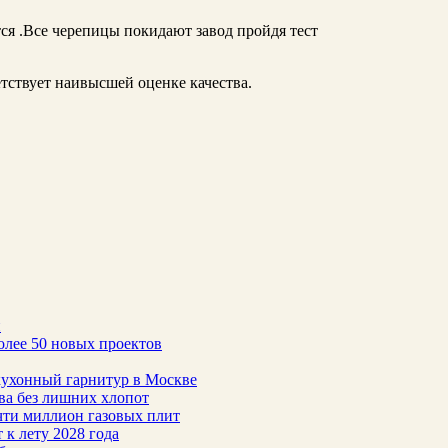
ся .Все черепицы покидают завод пройдя тест
тствует наивысшей оценке качества.
н
олее 50 новых проектов
 кухонный гарнитур в Москве
тва без лишних хлопот
чти миллион газовых плит
 к лету 2028 года