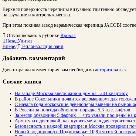
Верхняя поверхность черепицы визуально тщательно обследует
на звучание и контроль качества.
При этом покидая завод керамическая черепица JACOBI соотве
Опубликовано в рубрике
Кровля
Назад
Унитаз
Вперед
Теплоизоляция бани
Добавить комментарий
Для отправки комментария вам необходимо
авторизоваться
.
Свежие записи
На западе Москвы ввели жилой дом на 1241 квартиру
В районе Сокольники появится веломаршрут для горожа
С начала года московские девелоперы вывели на рынок б
В России за полгода обновили порядка 5,3 тыс. лифтов
За месяц обзвонили 5 фабрик — что узнали про цены на
Арматура с доставкой: как купить металл для строительс
Безопасность в каждой квартире: в Москве проверили по
Новый водопровод в Подмосковье: 10,8 км сетей построят