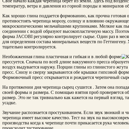
Свое начало каждая черепица берет из земли. Здесь под возде
температур, ветра и давления из горной породы и минералов о
Как хорошо глина поддается формованию, как прочна готовая 
противостоять черепица морозу, солнцу и влиянию окружающей
микроскопическими мельчайшими крупинками.
Мелкие как пы
соединении с водой образуют высокопластичную массу. Поэтому
фирма JACOBI регулярно контролирует сырье. Один раз в мес
для определения состава минеральных веществ по Геттингену.
тщательно контролируется.
Необожженная глина пластичная и гибкая и в любой форме
прессуется. Сначала по всей длине вакуумного пресса образу
воздух выдувается наружу. Порции глины из глинистого жгут
пресс. Снизу и сверху закрываются обе крышки гипсовой фор
Формовочный пресс открывается и рождается черепичный сыр
На протяжении дня черепица сырец сушится . Затем она попада
своей формы и размера. С помощью взятия проб проверяется 
размер. Это не так тривиально как кажется на первый взгляд, т
усадке.
Звучание распознается простукиванием. Если звук звонкий и чи
черепица имеет высокое качество. Тест на звук на высокосов
производства когда к черепице почти прикасается рука челове
происходит тестирование.