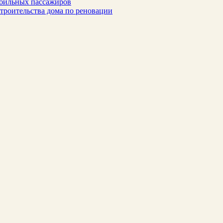
обильных пассажиров
троительства дома по реновации