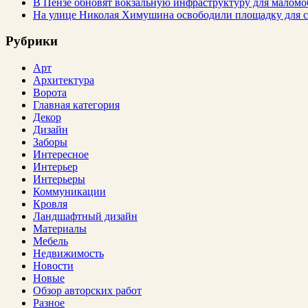
В Пензе обновят вокзальную инфраструктуру для малом
На улице Николая Химушина освободили площадку для с
Рубрики
Арт
Архитектура
Ворота
Главная категория
Декор
Дизайн
Заборы
Интересное
Интерьер
Интерьеры
Коммуникации
Кровля
Ландшафтный дизайн
Материалы
Мебель
Недвижимость
Новости
Новые
Обзор авторских работ
Разное