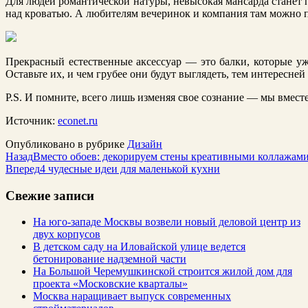
Для людей романтической натуры, невысокая мансарда станет 
над кроватью. А любителям вечеринок и компания там можно п
Прекрасный естественные аксессуар — это балки, которые уж
Оставьте их, и чем грубее они будут выглядеть, тем интересней
P.S. И помните, всего лишь изменяя свое сознание — мы вместе
Источник:
econet.ru
Опубликовано в рубрике
Дизайн
Назад
Вместо обоев: декорируем стены креативными коллажам
Вперед
4 чудесные идеи для маленькой кухни
Свежие записи
На юго-западе Москвы возвели новый деловой центр из
двух корпусов
В детском саду на Иловайской улице ведется
бетонирование надземной части
На Большой Черемушкинской строится жилой дом для
проекта «Московские кварталы»
Москва наращивает выпуск современных