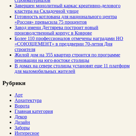
стройматериалов
Завершен монолитный каркас креативно-делового
кластера на Складочной улице
Готовность котлована для национального центра
«Россия» превысила 75 процентов
Завод имени Дегтярева построит новый
производственный корпус в Коврове
Более 110 профессионалов отмечены наградами НО
«СОЮЗЦЕМЕНТ» в преддверии 70-летия Дня
строителя
Жилой дом на 355 квартир строится по программе
реновации на юго-востоке столицы
В домах на севере столицы установят еще 11 платформ
для маломобильных жителей
Рубрики
Арт
Архитектура
Ворота
Главная категория
Декор
Дизайн
Заборы
Интересное