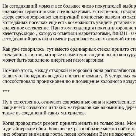
На сегодняшний момент все большее число покупателей выби
снабжены герметичными стеклопакетами. Естественно, говорит
сфере светопрозрачных конструкций полностью вывели из экс
коттеджных поселках еще есть возможность увидеть устарелые 
спаренное остекление.
При этом тенденция покупать хорошие т
качеству&raquo-, которую отметили маркетологами, &#8211- зах
сегодняшний день окна имеют ряд значительных отличий от с
Как уже говорилось, тут вместо ординарных стекол принято ст
стеклянных листов, которые герметично соединены по контуру
может быть заполнено инертным газом аргоном.
Помимо этого, между створкой и коробкой окна располагаютс
защиту от попадания воздуха и влаги в комнату. В устарелых 
способствовало проникновению в помещение холодного воздух
***
Ну и естественно, отличают современные окна и качественные
чаще всего создаются из таких материалов как алюминий, дере
также из соединений таких материалов.
Когда проводиться ремонт, принято менять не только окна. М
и дизайнерские обои. Большое их разнообразие можно найти на 
них обратят внимания гости, перед которыми Вам не захочется 