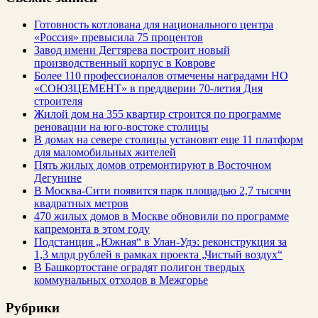
Готовность котлована для национального центра
«Россия» превысила 75 процентов
Завод имени Дегтярева построит новый
производственный корпус в Коврове
Более 110 профессионалов отмечены наградами НО
«СОЮЗЦЕМЕНТ» в преддверии 70-летия Дня
строителя
Жилой дом на 355 квартир строится по программе
реновации на юго-востоке столицы
В домах на севере столицы установят еще 11 платформ
для маломобильных жителей
Пять жилых домов отремонтируют в Восточном
Дегунине
В Москва-Сити появится парк площадью 2,7 тысячи
квадратных метров
470 жилых домов в Москве обновили по программе
капремонта в этом году
Подстанция „Южная“ в Улан‑Удэ: реконструкция за
1,3 млрд рублей в рамках проекта „Чистый воздух“
В Башкортостане оградят полигон твердых
коммунальных отходов в Межгорье
Рубрики