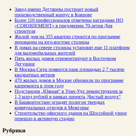
Завод имени Дегтярева построит новый
производственный корпус в Коврове
Более 110 профессионалов отмечены наградами НО
«СОЮЗЦЕМЕНТ» в преддверии 70-летия Дня
строителя
Жилой дом на 355 квартир строится по программе
реновации на юго-востоке столицы
В домах на севере столицы установят еще 11 платформ
для маломобильных жителей
Пять жилых домов отремонтируют в Восточном
Дегунине
В Москва-Сити появится парк площадью 2,7 тысячи
квадратных метров
470 жилых домов в Москве обновили по программе
капремонта в этом году
Подстанция „Южная“ в Улан‑Удэ: реконструкция за
1,3 млрд рублей в рамках проекта „Чистый воздух“
В Башкортостане оградят полигон твердых
коммунальных отходов в Межгорье
Строительство офисного здания на Шоссейной улице
перешло в активную стадию
Рубрики