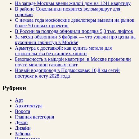
На западе Москвы ввели жилой дом на 1241 квартиру
В районе Сокольники появится веломаршрут для
горожан
С начала года московские девелоперы вывели на рынок
более 50 новых проектов
В России за полгода обновили порядка 5,3 тыс. лифтов
За месяц обзвонили 5 фабрик — что узнали про цены на
кухонный гарнитур в Москве
Арматура с доставкой: как купить металл для
строительства без лишних хлопот
Безопасность в каждой квартире: в Москве проверили
почти миллион газовых плит
Новый водопровод в Подмосковье: 10,8 км сетей
построят к лету 2028 года
Рубрики
Арт
Архитектура
Ворота
Главная категория
Декор
Дизайн
Заборы