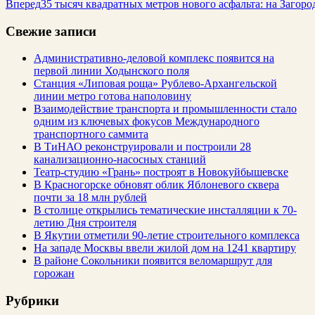
Вперед
35 тысяч квадратных метров нового асфальта: на Загоро
Свежие записи
Административно-деловой комплекс появится на
первой линии Ходынского поля
Станция «Липовая роща» Рублево-Архангельской
линии метро готова наполовину
Взаимодействие транспорта и промышленности стало
одним из ключевых фокусов Международного
транспортного саммита
В ТиНАО реконструировали и построили 28
канализационно-насосных станций
Театр-студию «Грань» построят в Новокуйбышевске
В Красногорске обновят облик Яблоневого сквера
почти за 18 млн рублей
В столице открылись тематические инсталляции к 70-
летию Дня строителя
В Якутии отметили 90-летие строительного комплекса
На западе Москвы ввели жилой дом на 1241 квартиру
В районе Сокольники появится веломаршрут для
горожан
Рубрики