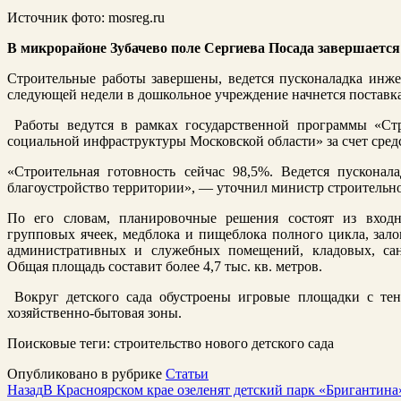
Источник фото: mosreg.ru
В микрорайоне Зубачево поле Сергиева Посада завершается с
Строительные работы завершены, ведется пусконаладка инж
следующей недели в дошкольное учреждение начнется поставка
Работы ведутся в рамках государственной программы «Стр
социальной инфраструктуры Московской области» за счет сред
«Строительная готовность сейчас 98,5%. Ведется пусконал
благоустройство территории», — уточнил министр строительн
По его словам, планировочные решения состоят из вход
групповых ячеек, медблока и пищеблока полного цикла, зало
административных и служебных помещений, кладовых, са
Общая площадь составит более 4,7 тыс. кв. метров.
Вокруг детского сада обустроены игровые площадки с тен
хозяйственно-бытовая зоны.
Поисковые теги:
строительство нового детского сада
Опубликовано в рубрике
Статьи
Назад
В Красноярском крае озеленят детский парк «Бригантина