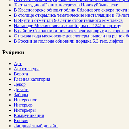
Театр-студию «Грань» построят в Новокуйбышевске
В Красногорске обновят облик Яблоневого сквера почти 
В столице открылись тематические инсталляции к 70-лет
В Якутии отметили 90-летие строительного комплекса
На западе Москвы ввели жилой дом на 1241 квартиру
В районе Сокольники появится веломаршрут для горожа
С начала года московские девелоперы вывели на рынок б
В России за полгода обновили порядка 5,3 тыс. лифтов
Рубрики
Арт
Архитектура
Ворота
Главная категория
Декор
Дизайн
Заборы
Интересное
Интерьер
Интерьеры
Коммуникации
Кровля
Ландшафтный дизайн