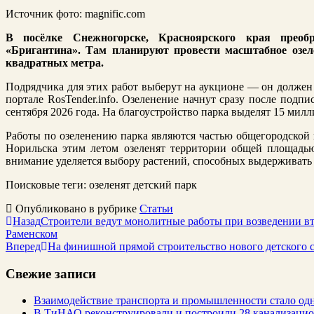
Источник фото: magnific.com
В посёлке Снежногорске, Красноярского края преоб
«Бригантина». Там планируют провести масштабное озе
квадратных метра.
Подрядчика для этих работ выберут на аукционе — он должен 
портале RosTender.info. Озеленение начнут сразу после подп
сентября 2026 года. На благоустройство парка выделят 15 мил
Работы по озеленению парка являются частью общегородской 
Норильска этим летом озеленят территории общей площадью
внимание уделяется выбору растений, способных выдерживать
Поисковые теги:
озеленят детский парк
Опубликовано в рубрике
Статьи
Назад
Cтроители ведут монолитные работы при возведении в
Раменском
Вперед
На финишной прямой строительство нового детского с
Свежие записи
Взаимодействие транспорта и промышленности стало од
В ТиНАО реконструировали и построили 28 канализаци