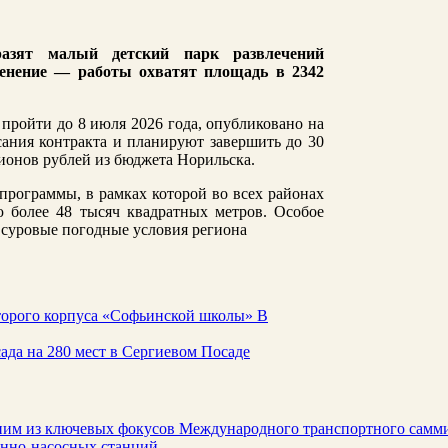
разят малый детский парк развлечений
ленение — работы охватят площадь в 2342
пройти до 8 июля 2026 года, опубликовано на
исания контракта и планируют завершить до 30
лионов рублей из бюджета Норильска.
программы, в рамках которой во всех районах
 более 48 тысяч квадратных метров. Особое
 суровые погодные условия региона
торого корпуса «Софьинской школы» В
ада на 280 мест в Сергиевом Посаде
ним из ключевых фокусов Международного транспортного самм
онно-насосных станций