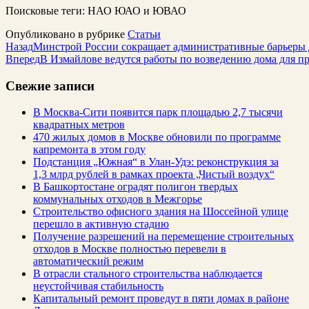
Поисковые теги:
НАО
ЮАО и ЮВАО
Опубликовано в рубрике
Статьи
Назад
Минстрой России сокращает административные барьеры 
Вперед
В Измайлове ведутся работы по возведению дома для п
Свежие записи
В Москва-Сити появится парк площадью 2,7 тысячи
квадратных метров
470 жилых домов в Москве обновили по программе
капремонта в этом году
Подстанция „Южная“ в Улан‑Удэ: реконструкция за
1,3 млрд рублей в рамках проекта „Чистый воздух“
В Башкортостане оградят полигон твердых
коммунальных отходов в Межгорье
Строительство офисного здания на Шоссейной улице
перешло в активную стадию
Получение разрешений на перемещение строительных
отходов в Москве полностью перевели в
автоматический режим
В отрасли стального строительства наблюдается
неустойчивая стабильность
Капитальный ремонт проведут в пяти домах в районе