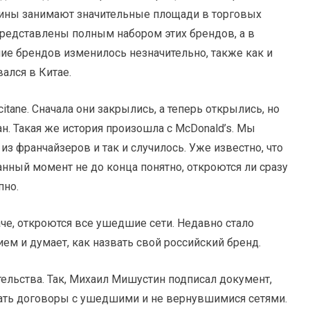
зины занимают значительные площади в торговых
 представлены полным набором этих брендов, а в
ие брендов изменилось незначительно, также как и
ался в Китае.
tane. Сначала они закрылись, а теперь открылись, но
ан. Такая же история произошла с McDonald’s. Мы
 из франчайзеров и так и случилось. Уже известно, что
анный момент не до конца понятно, откроются ли сразу
пно.
аче, откроются все ушедшие сети. Недавно стало
ем и думает, как назвать свой российский бренд.
ельства. Так, Михаил Мишустин подписал документ,
ать договоры с ушедшими и не вернувшимися сетями.