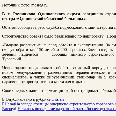
Источник фото: mosreg.ru
В с. Ромашково Одинцовского округа завершено строит
центра «Одинцовской областной больницы».
Об этом сообщает пресс-служба подмосковного министерства 
Строительство объекта было реализовано по нацпроекту «Прод
«Выдано разрешение на ввод объекта в эксплуатацию. За см
смогут обратиться 150 детей и 200 взрослых. Здесь созданы
лечения пациентов», — сообщил министр строительного
Туровский.
Новое здание представляет собой трехэтажный корпус, пло
новом медучреждении разместились терапевтическое и п
специалистов, а также хирургический стационар на 5 кое
парковочное пространство и места для отдыха.
Своих первых пациентов медицинский центр примет в ближай
Опубликовано в рубрике
Статьи
Назад
На западе столицы завершено строительство торгового 
Вперед
Началось возведение надземной части бизнес-центра 