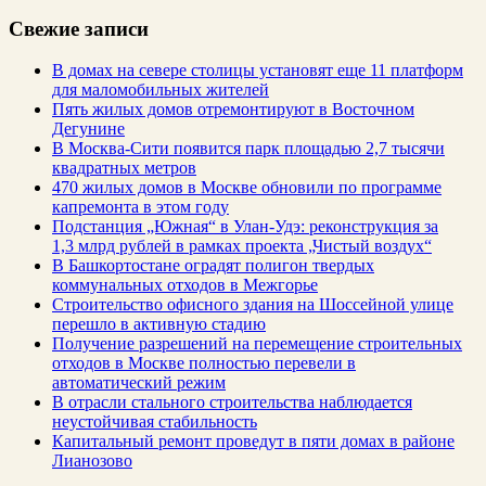
Свежие записи
В домах на севере столицы установят еще 11 платформ
для маломобильных жителей
Пять жилых домов отремонтируют в Восточном
Дегунине
В Москва-Сити появится парк площадью 2,7 тысячи
квадратных метров
470 жилых домов в Москве обновили по программе
капремонта в этом году
Подстанция „Южная“ в Улан‑Удэ: реконструкция за
1,3 млрд рублей в рамках проекта „Чистый воздух“
В Башкортостане оградят полигон твердых
коммунальных отходов в Межгорье
Строительство офисного здания на Шоссейной улице
перешло в активную стадию
Получение разрешений на перемещение строительных
отходов в Москве полностью перевели в
автоматический режим
В отрасли стального строительства наблюдается
неустойчивая стабильность
Капитальный ремонт проведут в пяти домах в районе
Лианозово