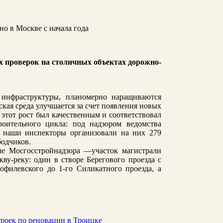
х проверок на столичных объектах дорожно-
 инфраструктуры, планомерно наращиваются
кая среда улучшается за счет появления новых
 этот рост был качественным и соответствовал
роительного цикла: под надзором ведомства
да наши инспекторы организовали на них 279
бодчиков.
ле Мосгосстройнадзора —участок магистрали
ву-реку: один в створе Берегового проезда с
филевского до 1-го Силикатного проезда, а
роек по реновации в Троицке