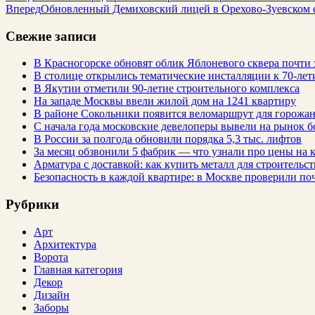
Вперед
Обновленный Демиховский лицей в Орехово-Зуевском ок
Свежие записи
В Красногорске обновят облик Яблоневого сквера почти 
В столице открылись тематические инсталляции к 70-лет
В Якутии отметили 90-летие строительного комплекса
На западе Москвы ввели жилой дом на 1241 квартиру
В районе Сокольники появится веломаршрут для горожа
С начала года московские девелоперы вывели на рынок б
В России за полгода обновили порядка 5,3 тыс. лифтов
За месяц обзвонили 5 фабрик — что узнали про цены на
Арматура с доставкой: как купить металл для строительс
Безопасность в каждой квартире: в Москве проверили по
Рубрики
Арт
Архитектура
Ворота
Главная категория
Декор
Дизайн
Заборы