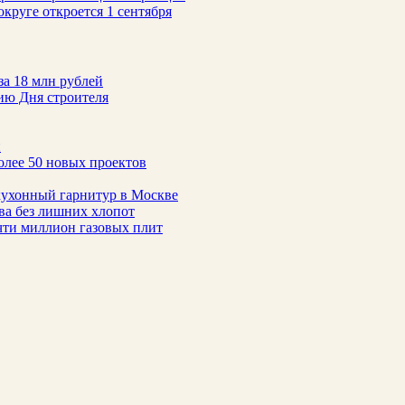
руге откроется 1 сентября
за 18 млн рублей
ию Дня строителя
н
олее 50 новых проектов
 кухонный гарнитур в Москве
тва без лишних хлопот
чти миллион газовых плит