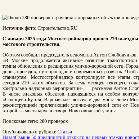
Источник фото: Строительство.RU
С января 2025 года Мосгосстройнадзор провел 279 выездны
мостового строительства.
Об этом сообщил председатель ведомства Антон Слободчиков.
«В Москве продолжается активное развитие транспортной
темпы обновления и расширения улично-дорожной сети. Городс
дорог, проездов, путепроводов и современных развязок. Чтобы
стандартам, Мосгосстройнадзор контролирует все этапы ст
сегодня 219 таких объектов. За семь месяцев текущего го
контрольно-надзорных мероприятий», — рассказал Антон Сло
В числе знаковых объектов, находящихся на особом контро
«Солнцево-Бутово-Варшавское шоссе» и два моста через Моск
реконструкцией прилегающей улично-дорожной сети от Ново
второй — мост-парус в створе Новозаводской улицы.
Поисковые теги:
280 проверок
Опубликовано в рубрике
Статьи
Назад
Свыше 50 предприятий открыто на первых этажах новост