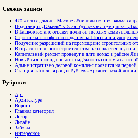
Свежие записи
470 жилых домов в Москве обновили по программе капре
Подстанция „Южная“ в Улан‑Удэ: реконструкция за 1,3 мл
В Башкортостане оградят полигон твердых коммунальных
Строительство офисного здания на Шоссейной улице пе
Получение разрешений на перемещение строительных от
В отрасли стального строительства наблюдается неустойч
Капитальный ремонт проведут в пяти домах в районе Ли
Новый газопровод повысит надёжность системы газосна
Административно-деловой комплекс появится на первой
Станция «Липовая роща» Рублево-Архангельской линии 
Рубрики
Арт
Архитектура
Ворота
Главная категория
Декор
Дизайн
Заборы
Интересное