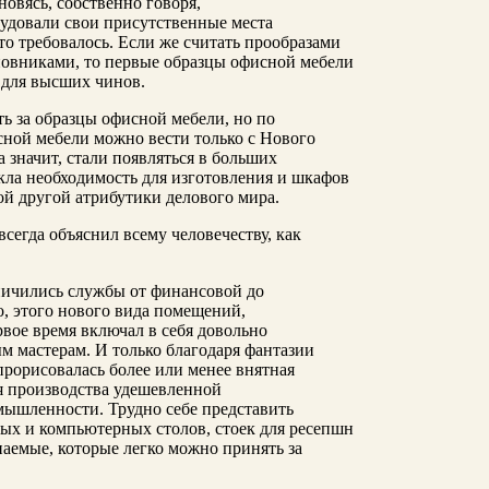
новясь, собственно говоря,
удовали свои присутственные места
это требовалось. Если же считать прообразами
овниками, то первые образцы офисной мебели
л для высших чинов.
ь за образцы офисной мебели, но по
сной мебели можно вести только с Нового
а значит, стали появляться в больших
кла необходимость для изготовления и шкафов
ой другой атрибутики делового мира.
сегда объяснил всему человечеству, как
аничились службы от финансовой до
, этого нового вида помещений,
вое время включал в себя довольно
м мастерам. И только благодаря фантазии
прорисовалась более или менее внятная
ля производства удешевленной
мышленности. Трудно себе представить
х и компьютерных столов, стоек для ресепшн
паемые, которые легко можно принять за