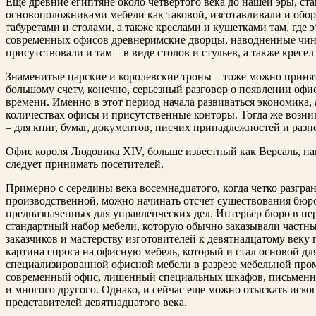
Еще древние египтяне около четвертого века до нашей эры, ста
основоположниками мебели как таковой, изготавливали и обор
табуретами и столами, а также креслами и кушетками там, где 
современных офисов древнеримские дворцы, наводненные чин
присутствовали и там – в виде столов и стульев, а также кресе
Знаменитые царские и королевские троны – тоже можно принят
большому счету, конечно, серьезный разговор о появлении офи
времени. Именно в этот период начала развиваться экономика, 
количествах офисы и присутственные конторы. Тогда же возни
– для книг, бумаг, документов, писчих принадлежностей и разн
Офис короля Людовика XIV, больше известный как Версаль, нав
следует принимать посетителей.
Примерно с середины века восемнадцатого, когда четко разгр
производственной, можно начинать отсчет существования бюро
предназначенных для управленческих дел. Интерьер бюро в пер
стандартный набор мебели, которую обычно заказывали частны
заказчиков и мастерству изготовителей к девятнадцатому веку 
картина спроса на офисную мебель, который и стал основой д
специализированной офисной мебели в разрезе мебельной про
современный офис, лишенный специальных шкафов, письменны
и многого другого. Однако, и сейчас еще можно отыскать иско
представителей девятнадцатого века.