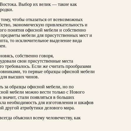
 Востока. Выбор их велик — такие как
родки.
ому, чтобы отказаться от всевозможных
обство, экономическую привлекательность и
ого понятия офисной мебели и собственно
 предметы мебели для присутственных мест и
пта, то исключительное выделение вида
ен.
новясь, собственно говоря,
удовали свои присутственные места
это требовалось. Если же считать прообразами
овниками, то первые образцы офисной мебели
л для высших чинов.
ь за образцы офисной мебели, но по
сной мебели можно вести только с Нового
а значит, стали появляться в больших
кла необходимость для изготовления и шкафов
ой другой атрибутики делового мира.
сегда объяснил всему человечеству, как