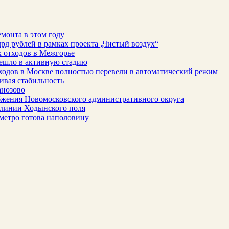
монта в этом году
рд рублей в рамках проекта „Чистый воздух“
 отходов в Межгорье
решло в активную стадию
ходов в Москве полностью перевели в автоматический режим
ивая стабильность
анозово
бжения Новомосковского административного округа
 линии Ходынского поля
метро готова наполовину