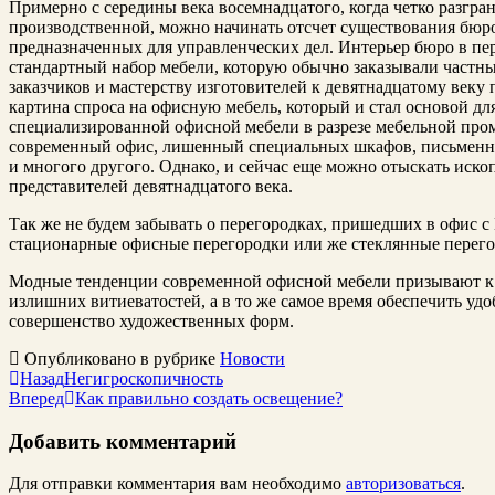
Примерно с середины века восемнадцатого, когда четко разгр
производственной, можно начинать отсчет существования бюро
предназначенных для управленческих дел. Интерьер бюро в пер
стандартный набор мебели, которую обычно заказывали частны
заказчиков и мастерству изготовителей к девятнадцатому веку 
картина спроса на офисную мебель, который и стал основой д
специализированной офисной мебели в разрезе мебельной про
современный офис, лишенный специальных шкафов, письменны
и многого другого. Однако, и сейчас еще можно отыскать иско
представителей девятнадцатого века.
Так же не будем забывать о перегородках, пришедших в офис с
стационарные офисные перегородки или же стеклянные перего
Модные тенденции современной офисной мебели призывают к т
излишних витиеватостей, а в то же самое время обеспечить уд
совершенство художественных форм.
Опубликовано в рубрике
Новости
Назад
Негигроскопичность
Вперед
Как правильно создать освещение?
Добавить комментарий
Для отправки комментария вам необходимо
авторизоваться
.