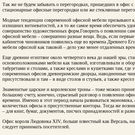
Так же не будем забывать о перегородках, пришедших в офис с
стационарные офисные перегородки или же стеклянные перего
Модные тенденции современной офисной мебели призывают к т
излишних витиеватостей, а в то же самое время обеспечить уд
совершенство художественных форм.
Говорить о появлении сам
офисной мебели – совершенно разные вещи. Ведь, если первые
кабинетов чиновников появились еще во времена Древнего Еги
мебели офисной как таковой – дело уже менее отдаленных врем
Еще древние египтяне около четвертого века до нашей эры, ста
основоположниками мебели как таковой, изготавливали и обор
табуретами и столами, а также креслами и кушетками там, где 
современных офисов древнеримские дворцы, наводненные чин
присутствовали и там – в виде столов и стульев, а также кресе
Знаменитые царские и королевские троны – тоже можно принят
большому счету, конечно, серьезный разговор о появлении офи
времени. Именно в этот период начала развиваться экономика, 
количествах офисы и присутственные конторы. Тогда же возни
– для книг, бумаг, документов, писчих принадлежностей и разн
Офис короля Людовика XIV, больше известный как Версаль, нав
следует принимать посетителей.