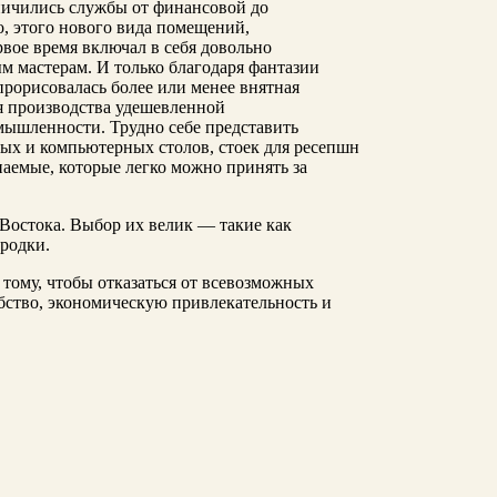
аничились службы от финансовой до
, этого нового вида помещений,
вое время включал в себя довольно
м мастерам. И только благодаря фантазии
прорисовалась более или менее внятная
ля производства удешевленной
мышленности. Трудно себе представить
х и компьютерных столов, стоек для ресепшн
паемые, которые легко можно принять за
 Востока. Выбор их велик — такие как
родки.
ому, чтобы отказаться от всевозможных
обство, экономическую привлекательность и