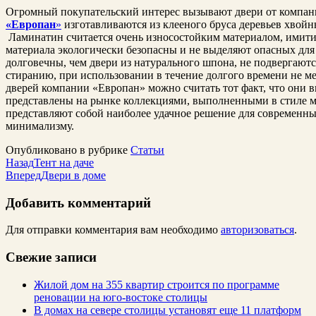
Огромный покупательский интерес вызывают двери от компан
«Европан
»
изготавливаются из клееного бруса деревьев хвой
Ламинатин считается очень износостойким материалом, имити
материала экологически безопасны и не выделяют опасных для 
долговечны, чем двери из натурального шпона, не подвергают
стиранию, при использовании в течение долгого времени не м
дверей компании «Европан» можно считать тот факт, что они 
представлены на рынке коллекциями, выполненными в стиле м
представляют собой наиболее удачное решение для современн
минимализму.
Опубликовано в рубрике
Статьи
Назад
Тент на даче
Вперед
Двери в доме
Добавить комментарий
Для отправки комментария вам необходимо
авторизоваться
.
Свежие записи
Жилой дом на 355 квартир строится по программе
реновации на юго-востоке столицы
В домах на севере столицы установят еще 11 платформ