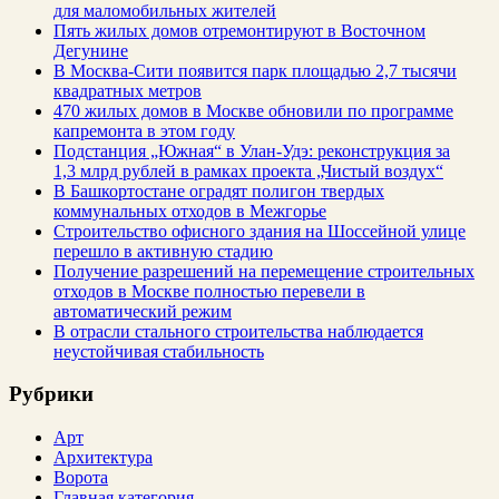
для маломобильных жителей
Пять жилых домов отремонтируют в Восточном
Дегунине
В Москва-Сити появится парк площадью 2,7 тысячи
квадратных метров
470 жилых домов в Москве обновили по программе
капремонта в этом году
Подстанция „Южная“ в Улан‑Удэ: реконструкция за
1,3 млрд рублей в рамках проекта „Чистый воздух“
В Башкортостане оградят полигон твердых
коммунальных отходов в Межгорье
Строительство офисного здания на Шоссейной улице
перешло в активную стадию
Получение разрешений на перемещение строительных
отходов в Москве полностью перевели в
автоматический режим
В отрасли стального строительства наблюдается
неустойчивая стабильность
Рубрики
Арт
Архитектура
Ворота
Главная категория