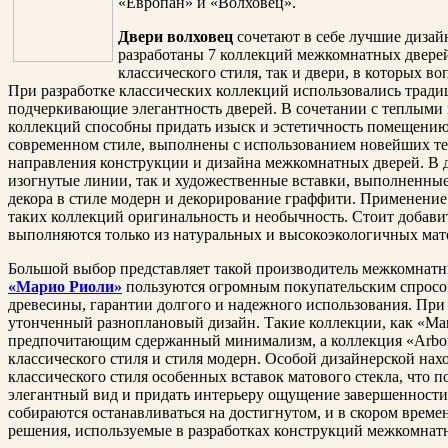
«Европан» и «Волховец».
Двери волховец
сочетают в себе лучшие диза
разработаны 7 коллекций межкомнатных дверей
классического стиля, так и двери, в которых 
При разработке классических коллекций использовались трад
подчеркивающие элегантность дверей. В сочетании с теплыми
коллекций способны придать изыск и эстетичность помещению 
современном стиле, выполнены с использованием новейших те
направления конструкции и дизайна межкомнатных дверей. В 
изогнутые линии, так и художественные вставки, выполненные
декора в стиле модерн и декорирование граффити. Применение 
таких коллекций оригинальность и необычность. Стоит добави
выполняются только из натуральных и высокоэкологичных мат
Большой выбор представляет такой производитель межкомнатн
«Марио Риоли»
пользуются огромным покупательским спросом
древесины, гарантии долгого и надежного использования. При 
утонченный разноплановый дизайн. Такие коллекции, как «Mar
предпочитающим сдержанный минимализм, а коллекция «Arbor
классического стиля и стиля модерн. Особой дизайнерской нах
классического стиля особенных вставок матового стекла, что 
элегантный вид и придать интерьеру ощущение завершенност
собираются останавливаться на достигнутом, и в скором врем
решения, используемые в разработках конструкций межкомнат