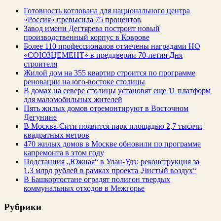
Готовность котлована для национального центра
«Россия» превысила 75 процентов
Завод имени Дегтярева построит новый
производственный корпус в Коврове
Более 110 профессионалов отмечены наградами НО
«СОЮЗЦЕМЕНТ» в преддверии 70-летия Дня
строителя
Жилой дом на 355 квартир строится по программе
реновации на юго-востоке столицы
В домах на севере столицы установят еще 11 платформ
для маломобильных жителей
Пять жилых домов отремонтируют в Восточном
Дегунине
В Москва-Сити появится парк площадью 2,7 тысячи
квадратных метров
470 жилых домов в Москве обновили по программе
капремонта в этом году
Подстанция „Южная“ в Улан‑Удэ: реконструкция за
1,3 млрд рублей в рамках проекта „Чистый воздух“
В Башкортостане оградят полигон твердых
коммунальных отходов в Межгорье
Рубрики