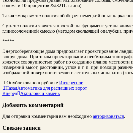
Технология предусматривает использование соломы, смоченно
солома и 10 процентов &#8211- глина).
Такая «мокрая» технология обобщает немецкий опыт каркасног
Суть технологии является простой: на фундамент устанавливае
глиносоломенной смесью (методом скользящей опалубки), прич
*****
Энергосберегающие дома предполагает проектирование ландша
вокруг дома.
При таком проектировании необходима топографи
является совокупностью работ по созданию планов местности 
измерений высот, расстояний, углов и т. п. при помощи разли
изображений поверхности земли с летательных аппаратов (косм
Опубликовано в рубрике
Интересное
Назад
Автоматика для распашных ворот
Вперед
Акриловый камень
Добавить комментарий
Для отправки комментария вам необходимо
авторизоваться
.
Свежие записи