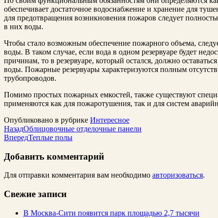
По своим функциональным обязанностям они определяются как
обеспечивает достаточное водоснабжение и хранение для тушен
для предотвращения возникновения пожаров следует полностью
в них воды.
Чтобы стало возможным обеспечение пожарного объема, следуе
воды.
В таком случае, если вода в одном резервуаре будет не
причинам, то в резервуаре, который остался, должно оставать
воды. Пожарные резервуары характеризуются полным отсутст
трубопроводов.
Помимо простых пожарных емкостей, также существуют специ
применяются как для пожаротушения, так и для систем аварий
Опубликовано в рубрике
Интересное
Назад
Облицовочные отделочные панели
Вперед
Теплые полы
Добавить комментарий
Для отправки комментария вам необходимо
авторизоваться
.
Свежие записи
В Москва-Сити появится парк площадью 2,7 тысячи