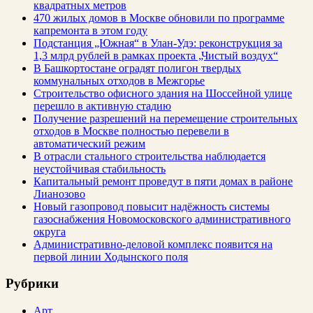
квадратных метров
470 жилых домов в Москве обновили по программе
капремонта в этом году
Подстанция „Южная“ в Улан‑Удэ: реконструкция за
1,3 млрд рублей в рамках проекта „Чистый воздух“
В Башкортостане оградят полигон твердых
коммунальных отходов в Межгорье
Строительство офисного здания на Шоссейной улице
перешло в активную стадию
Получение разрешений на перемещение строительных
отходов в Москве полностью перевели в
автоматический режим
В отрасли стального строительства наблюдается
неустойчивая стабильность
Капитальный ремонт проведут в пяти домах в районе
Лианозово
Новый газопровод повысит надёжность системы
газоснабжения Новомосковского административного
округа
Административно-деловой комплекс появится на
первой линии Ходынского поля
Рубрики
Арт