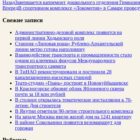
Назад
Завершается капремонт дошкольного отделения Гимнази
Вперед
В спортивном комплексе «Локомотив» в Самаре провед
Свежие записи
Административно-деловой комплекс появится на
первой линии Ходынского поля
Станция «Липовая роща» Рублево-Архангельской
линии метро готова наполовину
Взаимодействие транспорта и промышленности стало
одним из ключевых фокусов Международного
транспортного саммита
В ТиНАО реконструировали и построили 28
канализационно-насосных станций
Театр-студию «Грань» построят в Новокуйбышевске
В Красногорске обновят облик Яблоневого сквера
почти за 18 млн рублей
В столице открылись тематические инсталляции к 70-
летию Дня строителя
В Якутии отметили 90-летие строительного комплекса
На западе Москвы ввели жилой дом на 1241 квартиру
В районе Сокольники появится веломаршрут для
горожан
Рубрики