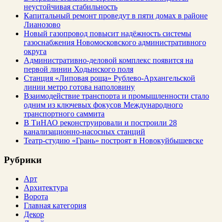
неустойчивая стабильность
Капитальный ремонт проведут в пяти домах в районе
Лианозово
Новый газопровод повысит надёжность системы
газоснабжения Новомосковского административного
округа
Административно-деловой комплекс появится на
первой линии Ходынского поля
Станция «Липовая роща» Рублево-Архангельской
линии метро готова наполовину
Взаимодействие транспорта и промышленности стало
одним из ключевых фокусов Международного
транспортного саммита
В ТиНАО реконструировали и построили 28
канализационно-насосных станций
Театр-студию «Грань» построят в Новокуйбышевске
Рубрики
Арт
Архитектура
Ворота
Главная категория
Декор