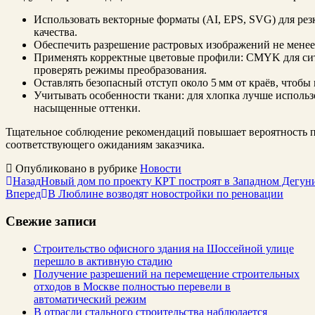
Использовать векторные форматы (AI, EPS, SVG) для рез
качества.
Обеспечить разрешение растровых изображений не менее 
Применять корректные цветовые профили: CMYK для сит
проверять режимы преобразования.
Оставлять безопасный отступ около 5 мм от краёв, чтобы 
Учитывать особенности ткани: для хлопка лучше использо
насыщенные оттенки.
Тщательное соблюдение рекомендаций повышает вероятность п
соответствующего ожиданиям заказчика.
Опубликовано в рубрике
Новости
Назад
Новый дом по проекту КРТ построят в Западном Дегун
Вперед
В Люблине возводят новостройки по реновации
Свежие записи
Строительство офисного здания на Шоссейной улице
перешло в активную стадию
Получение разрешений на перемещение строительных
отходов в Москве полностью перевели в
автоматический режим
В отрасли стального строительства наблюдается