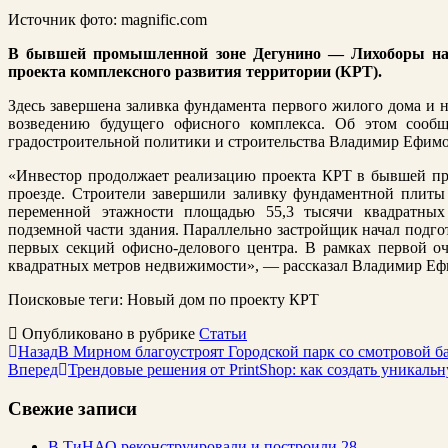
Источник фото: magnific.com
В бывшей промышленной зоне Дегунино — Лихоборы на 
проекта комплексного развития территории (КРТ).
Здесь завершена заливка фундамента первого жилого дома и 
возведению будущего офисного комплекса. Об этом сооб
градостроительной политики и строительства Владимир Ефимо
«Инвестор продолжает реализацию проекта КРТ в бывшей п
проезде. Строители завершили заливку фундаментной плиты
переменной этажности площадью 55,3 тысячи квадратных
подземной части здания. Параллельно застройщик начал подго
первых секций офисно-делового центра. В рамках первой оч
квадратных метров недвижимости», — рассказал Владимир Еф
Поисковые теги:
Новый дом по проекту КРТ
Опубликовано в рубрике
Статьи
Назад
В Мирном благоустроят Городской парк со смотровой б
Вперед
Трендовые решения от PrintShop: как создать уникаль
Свежие записи
В ТиНАО реконструировали и построили 28