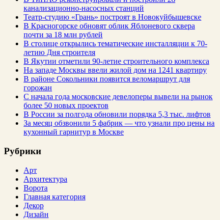
канализационно-насосных станций
Театр-студию «Грань» построят в Новокуйбышевске
В Красногорске обновят облик Яблоневого сквера
почти за 18 млн рублей
В столице открылись тематические инсталляции к 70-
летию Дня строителя
В Якутии отметили 90-летие строительного комплекса
На западе Москвы ввели жилой дом на 1241 квартиру
В районе Сокольники появится веломаршрут для
горожан
С начала года московские девелоперы вывели на рынок
более 50 новых проектов
В России за полгода обновили порядка 5,3 тыс. лифтов
За месяц обзвонили 5 фабрик — что узнали про цены на
кухонный гарнитур в Москве
Рубрики
Арт
Архитектура
Ворота
Главная категория
Декор
Дизайн