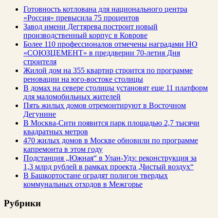
Готовность котлована для национального центра
«Россия» превысила 75 процентов
Завод имени Дегтярева построит новый
производственный корпус в Коврове
Более 110 профессионалов отмечены наградами НО
«СОЮЗЦЕМЕНТ» в преддверии 70-летия Дня
строителя
Жилой дом на 355 квартир строится по программе
реновации на юго-востоке столицы
В домах на севере столицы установят еще 11 платформ
для маломобильных жителей
Пять жилых домов отремонтируют в Восточном
Дегунине
В Москва-Сити появится парк площадью 2,7 тысячи
квадратных метров
470 жилых домов в Москве обновили по программе
капремонта в этом году
Подстанция „Южная“ в Улан‑Удэ: реконструкция за
1,3 млрд рублей в рамках проекта „Чистый воздух“
В Башкортостане оградят полигон твердых
коммунальных отходов в Межгорье
Рубрики