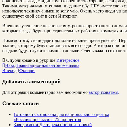
облицевать фасад сайдингом. Особенно это хорошо, если фасад
Такими материалами утепляли и сдание нбу. НБУ имеет свою ст
использую технику а именно sony vaio. Очень часто люди узнаю
существует свой сайт в сети Интернет.
Внешние утепление не снизит внутреннее пространство дома и 
которые всегда будут при строительных работах в комнатах или
Помимо того, это подарит дополнительные преимущества. Перво
здания, которому будут завидовать все соседи. А вторая причин
осадков будут служить намного дольше. Очень важно сохранять
Опубликовано в рубрике
Интересное
Назад
Гравитационная бетономешалка
Вперед
Фонари
Добавить комментарий
Для отправки комментария вам необходимо
авторизоваться
.
Свежие записи
Готовность котлована для национального центра
«Россия» превысила 75 процентов
Завод имени Дегтярева построит новый