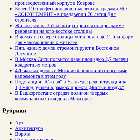
производственный корпус в Коврове
Более 110 профессионалов отмечены наградами НО
«СОЮЗЦЕМЕНТ» в преддверии 70-летия Дня
строителя
Жилой дом на 355 квартир строится по программе
реновации на юго-востоке столицы
В домах на севере столицы установят еще 11 платформ
для маломобильных жителей
Пять жилых домов отремонтируют в Восточном
Дегунине
В Москва-Сити появится парк площадью 2,7 тысячи
квадратных метров
470 жилых домов в Москве обновили по программе
капремонта в этом году
Подстанция „Южная“ в Улан‑Удэ: реконструкция за
1,3 млрд рублей в рамках проекта „Чистый воздух“
В Башкортостане оградят полигон твердых
коммунальных отходов в Межгорье
Рубрики
Арт
Архитектура
Ворота
Главная категория