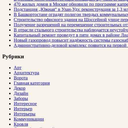
470 жилых домов в Москве обновили по программе капре
Подстанция „Южная“ в Улан‑Удэ: реконструкция за 1,3 мл
В Башкортостане оградят полигон твердых коммунальных
Строительство офисного здания на Шоссейной улице пе
Получение разрешений на перемещение строительных от
В отрасли стального строительства наблюдается неустойч
Капитальный ремонт проведут в пяти домах в районе Ли
Новый газопровод повысит надёжность системы газосна
Административно-деловой комплекс появится на первой
Рубрики
Арт
Архитектура
Ворота
Главная категория
Декор
Дизайн
Заборы
Интересное
Интерьер
Интерьеры
Коммуникации
Кровля