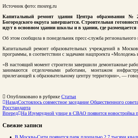
Источник фото: mosreg.ru
Капитальный ремонт здания Центра образования № 
Богородского округа завершается. Строительная готовност
идут в основном здании школы и в здании, где размещается
Об этом сообщила в понедельник пресс-служба регионального
Капитальный ремонт образовательных учреждений в Московс
программы, в соответствии с задачами нацпроекта «Молодежь и
«В настоящий момент строители завершили демонтажные работ
занимаются отделочными работами, монтажом инфрастру
прилегающей к образовательному центру территории», — гово
Опубликовано в рубрике
Статьи
Назад
Состоялось совместное заседание Общественного совет
Росстандарта
Вперед
На Изумрудной улице в СВАО появится новостройка 
Свежие записи
В Москва-Сити появится парк площадью 2,7 тысячи квад