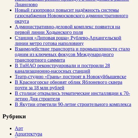
Лианозово
Новый газопровод повысит надёжность системы
газоснабжения Новомосковского административного
округа
Административно-деловой комплекс появится на
первой линии Ходынского поля
Станция «Липовая роща» Рублево-Архангельской
линии метро готова наполовину
Взаимодействие транспорта и промышленности стало
одним из ключевых фокусов Международного
транспортного саммита
В ТиНАО реконструировали и построили 28
канализационно-насосных станций
Театр-студию «Грань» построят в Новокуйбышевске
В Красногорске обновят облик Яблоневого сквера
почти за 18 млн рублей
В столице открылись тематические инсталляции к 70-
летию Дня строителя
В Якутии отметили 90-летие строительного комплекса
Рубрики
Арт
Архитектура