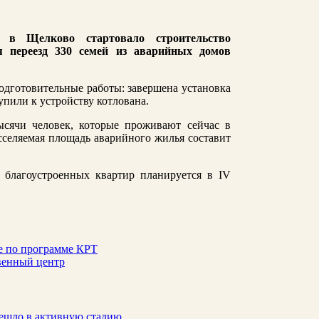
 в Щелково стартовало строительство
я переезд 330 семей из аварийных домов
одготовительные работы: завершена установка
упили к устройству котлована.
ысячи человек, которые проживают сейчас в
селяемая площадь аварийного жилья составит
 благоустроенных квартир планируется в IV
ве по программе КРТ
венный центр
решло в активную стадию