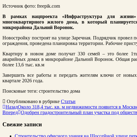
Источник фото: freepik.com
В рамках нацпроекта «Инфраструктура для жизни»
многоквартирного жилого дома, в который планируетс
микрорайона Дальний Воронок.
Новостройку построят на улице Заречная. Подрядчик провел п
ограждения, проведена планировка территории. Рабочие прист
Квартиру в новом доме получат 330 семей – это более 1т
аварийных домах в микрорайоне Дальний Воронок. Общая рас
более 13,6 тыс. кв.м
Завершить все работы и передать жителям ключи от новых
квартале 2026 года.
Поисковые теги:
строительство дома
Опубликовано в рубрике
Статьи
Назад
Около 318,4 тыс. кв. м недвижимости появится в Моск
Вперед
Одобрен градостроительный план участка под общест
Свежие записи
Строительство офисного здания на Шоссейной улице пе