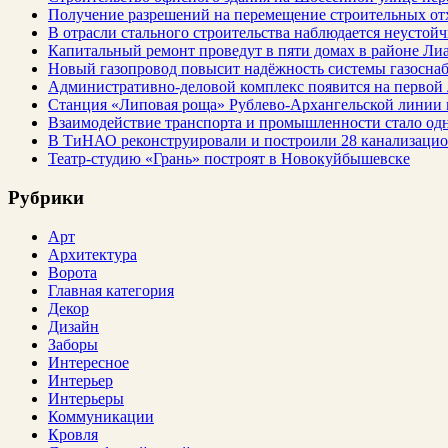
Получение разрешений на перемещение строительных от
В отрасли стального строительства наблюдается неустойч
Капитальный ремонт проведут в пяти домах в районе Ли
Новый газопровод повысит надёжность системы газосна
Административно-деловой комплекс появится на первой
Станция «Липовая роща» Рублево-Архангельской линии 
Взаимодействие транспорта и промышленности стало од
В ТиНАО реконструировали и построили 28 канализаци
Театр-студию «Грань» построят в Новокуйбышевске
Рубрики
Арт
Архитектура
Ворота
Главная категория
Декор
Дизайн
Заборы
Интересное
Интерьер
Интерьеры
Коммуникации
Кровля