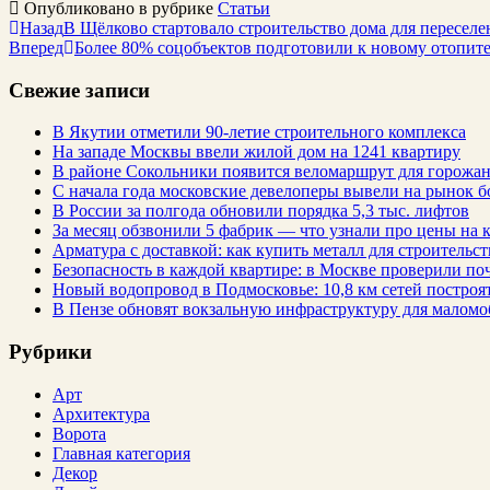
Опубликовано в рубрике
Статьи
Назад
В Щёлково стартовало строительство дома для переселе
Вперед
Более 80% соцобъектов подготовили к новому отопит
Свежие записи
В Якутии отметили 90-летие строительного комплекса
На западе Москвы ввели жилой дом на 1241 квартиру
В районе Сокольники появится веломаршрут для горожа
С начала года московские девелоперы вывели на рынок б
В России за полгода обновили порядка 5,3 тыс. лифтов
За месяц обзвонили 5 фабрик — что узнали про цены на
Арматура с доставкой: как купить металл для строительс
Безопасность в каждой квартире: в Москве проверили по
Новый водопровод в Подмосковье: 10,8 км сетей построят
В Пензе обновят вокзальную инфраструктуру для малом
Рубрики
Арт
Архитектура
Ворота
Главная категория
Декор