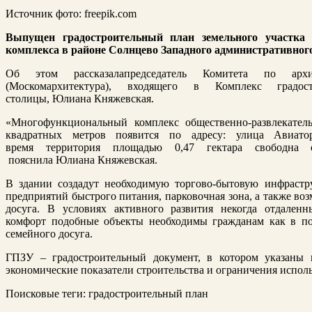
Источник фото: freepik.com
Выпущен
градостроительный план земельного участк
комплекса в районе Солнцево Западного административног
Об
этом
рассказала
председатель Комитета по архи
(Москомархитектура), входящего в Комплекс градос
столицы,
Юлиана
Княжевская
.
«
Многофункциональный комплекс общественно-развлекател
квадратных метров появится по адресу:
улиц
а
Авиатор
время
территория
площадью 0,47 гектара свободна о
пояснила
Юлиана
Княжевская
.
В здании созда
дут
необходим
ую
торгово-бытов
ую
инфрастр
предприятий быстрого питания, парковочная зона, а также во
досуга.
В условиях активного развития
некогда отдален
комфорт
подобные объекты
необходимы гражданам как в по
семейного досуга.
ГПЗУ – градостроительный документ, в котором указаны в
экономические показатели строительства и ограничения исполь
Поисковые теги:
градостроительный план