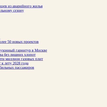
нцев из аварийного жилья
ельному сезону
н
олее 50 новых проектов
 кухонный гарнитур в Москве
тва без лишних хлопот
чти миллион газовых плит
 к лету 2028 года
обильных пассажиров