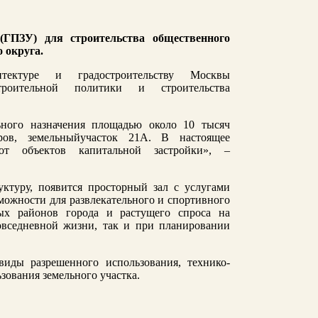
а (ГПЗУ)
для строительства общественного
о округа
.
тектуре и градостроительству Москвы
троительной политики и строительства
ьного назначения площадью около 10 тысяч
ов, земельн
ый
участ
ок
21А.
В настоящее
т объектов капитальной застройки
»,
–
уктур
у
,
появится
просторный зал с услугами
зможности для развлекательного и спортивного
ных районов города и растущ
его
спрос
а
на
вседневной жизни, так и
при
планировании
иды разрешенного использования, технико-
зования земельного участка.