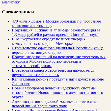
аналитику
Свежие записи
470 жилых домов в Москве обновили по программе
капремонта в этом году
Подстанция „Южная“ в Улан‑Удэ: реконструкция за
1,3 млрд рублей в рамках проекта „Чистый воздух“
В Башкортостане оградят полигон твердых
коммунальных отходов в Межгорье
Строительство офисного здания на Шоссейной улице
перешло в активную стадию
Получение разрешений на перемещение строительных
отходов в Москве полностью перевели в
автоматический режим
В отрасли стального строительства наблюдается
неустойчивая стабильность
Капитальный ремонт проведут в пяти домах в районе
Лианозово
Новый газопровод повысит надёжность системы
газоснабжения Новомосковского административного
округа
Административно-деловой комплекс появится на
первой линии Ходынского поля
Станция «Липовая роща» Рублево-Архангельской