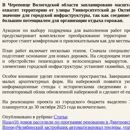
В Череповце Вологодской области запланировано масшта
охватят территорию от улицы Университетской до Октяб
значение для городской инфраструктуры, так как соединя
большим потенциалом для организации отдыха горожан.
Аукцион по выбору подрядчика для выполнения работ про
предусматривает комплексное преобразование территории 
которое станет комфортным и привлекательным как для местных
План работ включает несколько этапов. Сначала специали
подготовят основание для новых дорожек. На следующем этап
и обустройство пешеходных и велосипедных маршрутов.
элементами городской инфраструктуры: установят скамейки, у
Особое внимание уделят озеленению пространства. Завершаю
малых архитектурных форм. На набережной появятся ую
информационные стенды с историческими сведениями о г
неповторимый облик обновленной набережной и сделают её ещ
На реализацию проекта из городского бюджета выделено 
планируется до 30 октября 2025 года включительно.
Опубликовано в рубрике
Статьи
Назад
16 домов расселили по программе реновации в Дмитровс
Вперед
Челябинский застройщик автоматизировал тендеры, уп