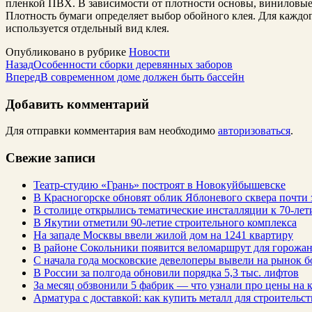
пленкой ПВХ. В зависимости от плотности основы, виниловы
Плотность бумаги определяет выбор обойного клея. Для каждо
используется отдельный вид клея.
Опубликовано в рубрике
Новости
Назад
Особенности сборки деревянных заборов
Вперед
В современном доме должен быть бассейн
Добавить комментарий
Для отправки комментария вам необходимо
авторизоваться
.
Свежие записи
Театр-студию «Грань» построят в Новокуйбышевске
В Красногорске обновят облик Яблоневого сквера почти 
В столице открылись тематические инсталляции к 70-лет
В Якутии отметили 90-летие строительного комплекса
На западе Москвы ввели жилой дом на 1241 квартиру
В районе Сокольники появится веломаршрут для горожа
С начала года московские девелоперы вывели на рынок б
В России за полгода обновили порядка 5,3 тыс. лифтов
За месяц обзвонили 5 фабрик — что узнали про цены на
Арматура с доставкой: как купить металл для строительс