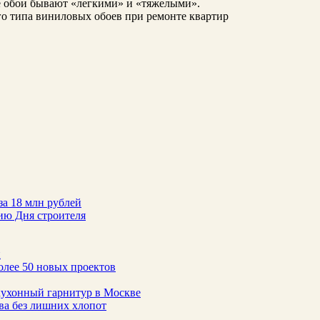
е обои бывают «легкими» и «тяжелыми».
го типа виниловых обоев при ремонте квартир
за 18 млн рублей
ию Дня строителя
н
олее 50 новых проектов
 кухонный гарнитур в Москве
тва без лишних хлопот