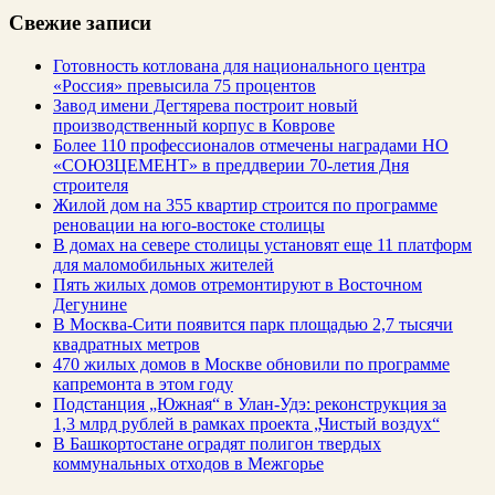
Свежие записи
Готовность котлована для национального центра
«Россия» превысила 75 процентов
Завод имени Дегтярева построит новый
производственный корпус в Коврове
Более 110 профессионалов отмечены наградами НО
«СОЮЗЦЕМЕНТ» в преддверии 70-летия Дня
строителя
Жилой дом на 355 квартир строится по программе
реновации на юго-востоке столицы
В домах на севере столицы установят еще 11 платформ
для маломобильных жителей
Пять жилых домов отремонтируют в Восточном
Дегунине
В Москва-Сити появится парк площадью 2,7 тысячи
квадратных метров
470 жилых домов в Москве обновили по программе
капремонта в этом году
Подстанция „Южная“ в Улан‑Удэ: реконструкция за
1,3 млрд рублей в рамках проекта „Чистый воздух“
В Башкортостане оградят полигон твердых
коммунальных отходов в Межгорье