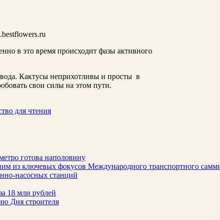
estflowers.ru
менно в это время происходит фазы активного
овода. Кактусы неприхотливы и просты в
робовать свои силы на этом пути.
ство для чтения
метро готова наполовину
ним из ключевых фокусов Международного транспортного самм
онно-насосных станций
за 18 млн рублей
ию Дня строителя