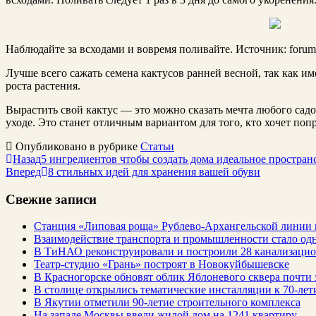
Наблюдайте за всходами и вовремя поливайте. Источник: forum.b
Лучше всего сажать семена кактусов ранней весной, так как и
роста растения.
Вырастить свой кактус — это можно сказать мечта любого сад
уходе. Это станет отличным вариантом для того, кто хочет поп
Опубликовано в рубрике
Статьи
Назад
5 ингредиентов чтобы создать дома идеальное простран
Вперед
8 стильных идей для хранения вашей обуви
Свежие записи
Станция «Липовая роща» Рублево-Архангельской линии 
Взаимодействие транспорта и промышленности стало од
В ТиНАО реконструировали и построили 28 канализаци
Театр-студию «Грань» построят в Новокуйбышевске
В Красногорске обновят облик Яблоневого сквера почти 
В столице открылись тематические инсталляции к 70-лет
В Якутии отметили 90-летие строительного комплекса
На западе Москвы ввели жилой дом на 1241 квартиру