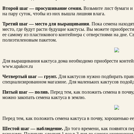
Второй шаг — просушивание семян.
Возьмите лист бумаги и 
на пару суток, чтобы из них вышла лишняя влага.
Третий шаг — место для выращивания
. Пока семена находя
место, где будут расти будущие кактусы. Вы можете приобрест
ее самому из пластикового контейнера с отверстиями на дне. 
полиэтиленовым пакетом.
Для выращивания кактуса дома необходимо приобрести контей
www.upakov.ru
Четвертый шаг — грунт.
Для кактусов нужно подбирать прав
специализированном магазине. Для маленьких кактусов подойде
Пятый шаг — полив.
Перед тем, как положить семена в почву
можно закопать семена кактуса в землю.
Перед тем, как положить семена кактуса в почву, хорошенько ее
Шестой шаг — наблюдение.
До того времени, как появятся пе
всходами. Поливать следует 1 раз в 3 дня до самого укоренения