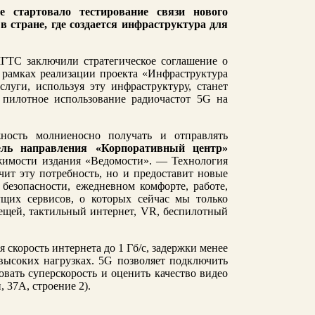
 стартовало тестирование связи нового
 стране, где создается инфраструктура для
ГТС заключили стратегическое соглашение о
 рамках реализации проекта «Инфраструктура
луги, используя эту инфраструктуру, станет
пилотное использование радиочастот 5
G
на
ность молниеносно получать и отправлять
ель направления «Корпоративный центр»
жимости издания «Ведомости». — Технология
ит эту потребность, но и предоставит новые
безопасности, ежедневном комфорте, работе,
ущих сервисов, о которых сейчас мы только
ещей, тактильный интернет, VR, беспилотный
 скорость интернета до 1 Гб/с, задержки менее
высоких нагрузках. 5G позволяет подключить
овать суперскорость и оценить качество видео
 37А, строение 2).