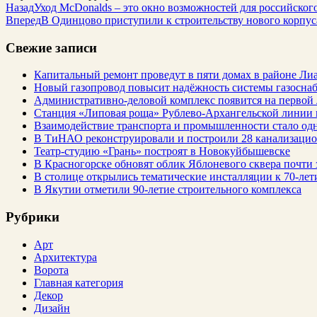
Назад
Уход McDonalds – это окно возможностей для российског
Вперед
В Одинцово приступили к строительству нового корпу
Свежие записи
Капитальный ремонт проведут в пяти домах в районе Ли
Новый газопровод повысит надёжность системы газосна
Административно-деловой комплекс появится на первой
Станция «Липовая роща» Рублево-Архангельской линии 
Взаимодействие транспорта и промышленности стало од
В ТиНАО реконструировали и построили 28 канализаци
Театр-студию «Грань» построят в Новокуйбышевске
В Красногорске обновят облик Яблоневого сквера почти 
В столице открылись тематические инсталляции к 70-лет
В Якутии отметили 90-летие строительного комплекса
Рубрики
Арт
Архитектура
Ворота
Главная категория
Декор
Дизайн