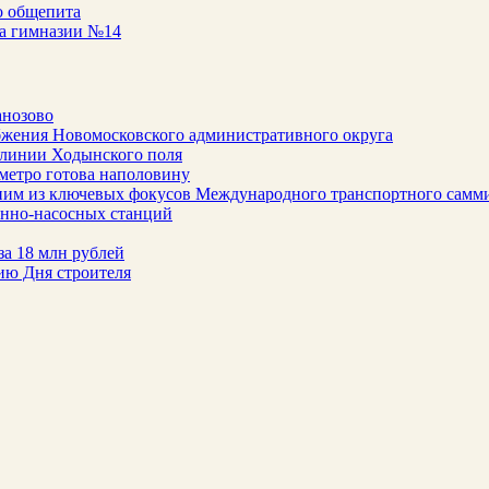
о общепита
са гимназии №14
анозово
бжения Новомосковского административного округа
 линии Ходынского поля
метро готова наполовину
ним из ключевых фокусов Международного транспортного самм
онно-насосных станций
за 18 млн рублей
ию Дня строителя