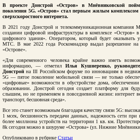
В проекте Донстрой «Остров» в Мнёвниковской пойме
поколения 5
G
. «Остров» стал первым жилым комплексом в
сверхскоростного интернета.
В 2021 году Донстрой и телекоммуникационная компания М
создании цифровой инфраструктуры в комплексе «Остров» в
цифрового здания». Оператором, который будет оказывать ус
МТС. В мае 2022 года Роскомнадзор выдал разрешение на 
«Острове».
«Для современного человека крайне важно иметь возмож
информацию, — отметил
Илья Кушнеренко, руководит
Донстрой
на III Российском форуме по инновациям в недви
5G — пятое поколение мобильной связи — не только обеспеч
«цифровые» возможности в обустройстве дома, обеспечении 
образовании. Донстрой сегодня создает платформу для буд
слышим, но не применяем в повседневной жизни: интернет в
транспорт, бесшовная среда».
Все это станет возможным благодаря качеству связи 5G: высокая
1 мсек, бесшовность передачи данных, надежность сети при 
более миллиона устройств на территории 1 кв. км. Протестир
8k сегодня можно в шоуруме «Острова» (ул. Нижние Мнёвники,
Опубликовано в рубрике
Статьи