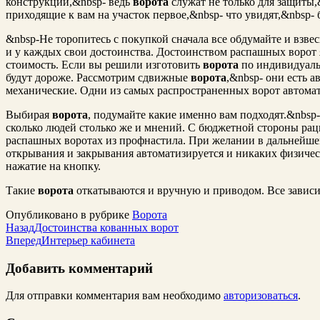
конструкции,&nbsp- ведь
ворота
служат не только для защиты,
приходящие к вам на участок первое,&nbsp- что увидят,&nbsp-
&nbsp-Не торопитесь с покупкой сначала все обдумайте и взвес
и у каждых свои достоинства. Достоинством распашных ворот 
стоимость. Если вы решили изготовить
ворота
по индивидуаль
будут дороже. Рассмотрим сдвижные
ворота
,&nbsp- они есть 
механические. Одни из самых распространенных ворот автома
Выбирая
ворота
, подумайте какие именно вам подходят.&nbsp-
сколько людей столько же и мнений. С бюджетной стороны рац
распашных воротах из профнастила. При желании в дальнейше
открывания и закрывания автоматизируется и никаких физическ
нажатие на кнопку.
Такие
ворота
откатываются и вручную и приводом. Все зависи
Опубликовано в рубрике
Ворота
Назад
Достоинства кованных ворот
Вперед
Интерьер кабинета
Добавить комментарий
Для отправки комментария вам необходимо
авторизоваться
.