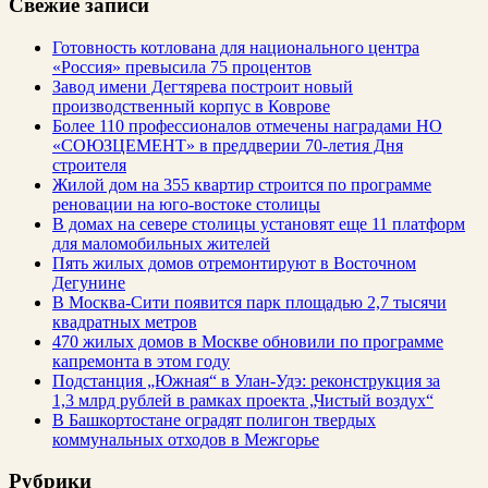
Свежие записи
Готовность котлована для национального центра
«Россия» превысила 75 процентов
Завод имени Дегтярева построит новый
производственный корпус в Коврове
Более 110 профессионалов отмечены наградами НО
«СОЮЗЦЕМЕНТ» в преддверии 70-летия Дня
строителя
Жилой дом на 355 квартир строится по программе
реновации на юго-востоке столицы
В домах на севере столицы установят еще 11 платформ
для маломобильных жителей
Пять жилых домов отремонтируют в Восточном
Дегунине
В Москва-Сити появится парк площадью 2,7 тысячи
квадратных метров
470 жилых домов в Москве обновили по программе
капремонта в этом году
Подстанция „Южная“ в Улан‑Удэ: реконструкция за
1,3 млрд рублей в рамках проекта „Чистый воздух“
В Башкортостане оградят полигон твердых
коммунальных отходов в Межгорье
Рубрики