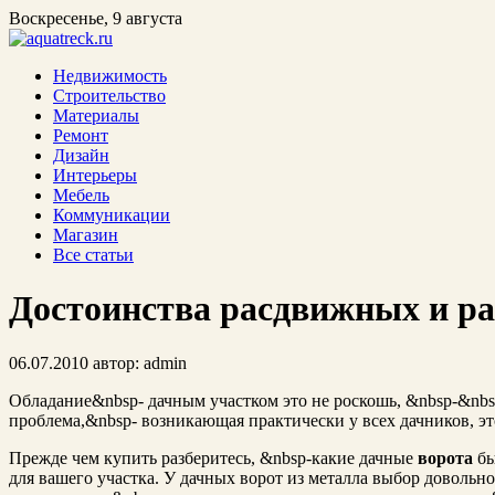
Воскресенье, 9 августа
Недвижимость
Строительство
Материалы
Ремонт
Дизайн
Интерьеры
Мебель
Коммуникации
Магазин
Все статьи
Достоинства расдвижных и р
06.07.2010
автор:
admin
Обладание&nbsp- дачным участком это не роскошь, &nbsp-&nbsp
проблема,&nbsp- возникающая практически у всех дачников, это
Прежде чем купить разберитесь, &nbsp-какие дачные
ворота
бы
для вашего участка. У дачных ворот из металла выбор довольн