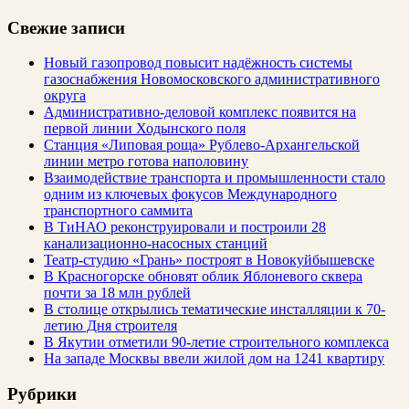
Свежие записи
Новый газопровод повысит надёжность системы
газоснабжения Новомосковского административного
округа
Административно-деловой комплекс появится на
первой линии Ходынского поля
Станция «Липовая роща» Рублево-Архангельской
линии метро готова наполовину
Взаимодействие транспорта и промышленности стало
одним из ключевых фокусов Международного
транспортного саммита
В ТиНАО реконструировали и построили 28
канализационно-насосных станций
Театр-студию «Грань» построят в Новокуйбышевске
В Красногорске обновят облик Яблоневого сквера
почти за 18 млн рублей
В столице открылись тематические инсталляции к 70-
летию Дня строителя
В Якутии отметили 90-летие строительного комплекса
На западе Москвы ввели жилой дом на 1241 квартиру
Рубрики