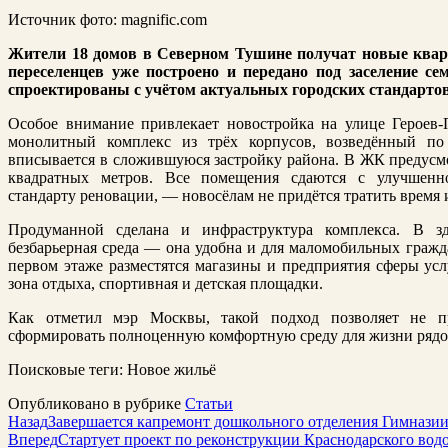
Источник фото: magnific.com
Жители 18 домов в Северном Тушине получат новые ква
переселенцев уже построено и передано под заселение 
спроектированы с учётом актуальных городских стандарто
Особое внимание привлекает новостройка на улице Героев
монолитный комплекс из трёх корпусов, возведённый по
вписывается в сложившуюся застройку района. В ЖК предусм
квадратных метров. Все помещения сдаются с улучшенно
стандарту реновации, — новосёлам не придётся тратить время 
Продуманной сделана и инфраструктура комплекса. В зд
безбарьерная среда — она удобна и для маломобильных гражда
первом этаже разместятся магазины и предприятия сферы усл
зона отдыха, спортивная и детская площадки.
Как отметил мэр Москвы, такой подход позволяет не п
сформировать полноценную комфортную среду для жизни ряд
Поисковые теги:
Новое жильё
Опубликовано в рубрике
Статьи
Назад
Завершается капремонт дошкольного отделения Гимнази
Вперед
Стартует проект по реконструкции Краснодарского во