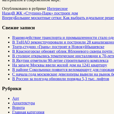
Опубликовано в рубрике
Интересное
Назад
В ЖК «Ступино-Парк» построен дом
Вперед
Большие москитные сетки: Как выбрать идеальное реше
Свежие записи
Взаимодействие транспорта и промышленности стало од
В ТиНАО реконструировали и построили 28 канализаци
Театр-студию «Грань» построят в Новокуйбышевске
В Красногорске обновят облик Яблоневого сквера почти 
В столице открылись тематические инсталляции к 70-лет
В Якутии отметили 90-летие строительного комплекса
На западе Москвы ввели жилой дом на 1241 квартиру
В районе Сокольники появится веломаршрут для горожа
С начала года московские девелоперы вывели на рынок б
В России за полгода обновили порядка 5,3 тыс. лифтов
Рубрики
Арт
Архитектура
Ворота
Главная категория