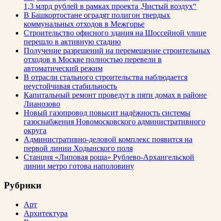
1,3 млрд рублей в рамках проекта „Чистый воздух“
В Башкортостане оградят полигон твердых
коммунальных отходов в Межгорье
Строительство офисного здания на Шоссейной улице
перешло в активную стадию
Получение разрешений на перемещение строительных
отходов в Москве полностью перевели в
автоматический режим
В отрасли стального строительства наблюдается
неустойчивая стабильность
Капитальный ремонт проведут в пяти домах в районе
Лианозово
Новый газопровод повысит надёжность системы
газоснабжения Новомосковского административного
округа
Административно-деловой комплекс появится на
первой линии Ходынского поля
Станция «Липовая роща» Рублево-Архангельской
линии метро готова наполовину
Рубрики
Арт
Архитектура