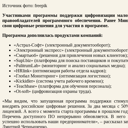
Источник фото: freepik
Участниками программы поддержки цифровизации малого
правообладателей программного обеспечения. Ранее М
свои цифровые решения для участия в программе.
Программа дополнилась продуктами компаний:
«Астрал-Софт» (электронный документооборот);
«Электронный экспресс» (электронный документооборо
«Смартьюб» (решения для привлечения новых клиентов)
«Supl.biz» (платформа для поиска поставщиков и покупа
«PalitrumLab» (мониторинг и анализ социальных медиа);
«HRlink» (оптимизация работы отдела кадров);
«Глобал Мониторинг» (оптимизация логистики);
«Kickidler» (система учета рабочего времени);
«Teachbase» (платформа для обучения персонала);
«Ot-soft» (цифровизация охраны труда).
«Мы видим, что запущенная программа поддержки стимул
внедрять российские цифровые решения. За два месяца с 50
лицензий. А всего с момента старта программы в прошлом год
Перечень доступного ПО непрерывно обновляется. В него 
успешно использовать наши предприниматели», – рассказал за
Дмитрий Чернышенко.