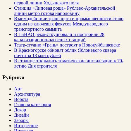
первой линии Ходынского поля
Станция «Липовая роща» Рублево-Архангельской
линии метро готова наполовину
Взаимодействие транспорта и промышленности стало
одним из ключевых фокусов Международного
транспортного саммита
В ТиНАО реконструировали и построили 28
канализационно-насосных станций
Театр-студию «Грань» построят в Новокуйбышевске
В Красногорске обновят облик Яблоневого сквера
почти за 18 млн рублей
В столице открылись тематические инсталляции к 70-
летию Дня строителя
Рубрики
Арт
Архитектура
Ворота
Главная категория
Декор
Дизайн
Заборы
Интересное
Интерьер