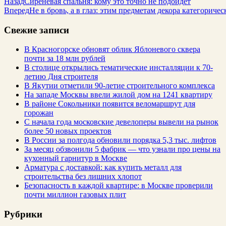
Назад
Сиреневая спальня: кому это точно не подойдет
Вперед
Не в бровь, а в глаз: этим предметам декора категоричес
Свежие записи
В Красногорске обновят облик Яблоневого сквера
почти за 18 млн рублей
В столице открылись тематические инсталляции к 70-
летию Дня строителя
В Якутии отметили 90-летие строительного комплекса
На западе Москвы ввели жилой дом на 1241 квартиру
В районе Сокольники появится веломаршрут для
горожан
С начала года московские девелоперы вывели на рынок
более 50 новых проектов
В России за полгода обновили порядка 5,3 тыс. лифтов
За месяц обзвонили 5 фабрик — что узнали про цены на
кухонный гарнитур в Москве
Арматура с доставкой: как купить металл для
строительства без лишних хлопот
Безопасность в каждой квартире: в Москве проверили
почти миллион газовых плит
Рубрики