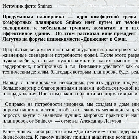
Источник фото: Sminex
Продуманная планировка — ядро комфортной среды 
комфортных планировок
Sminex
идет путем от челове
сценариями, к мебельным группам, комнатам и в ито
эффективное здание.
Об этом рассказал вице-президент 
Лагутов на форуме недвижимости «Движение» в Сочи.
Прорабатывая внутреннюю конфигурацию и планировку кв
жизненные сценарии и потребности людей. После этого разр
нужна мебель, сколько нужно комнат и каких именно, 
гардеробных, постирочных и т.д. Внимание уделяется как 
техническим деталям, благодаря которым планировка будет ре
Наряду с планировками необходимо решить другие продук
больше квартир с благоприятными видами, добиться нужной к
площадь здания. При этом важно соблюсти все нормативные и
«Опираясь на потребности человека, мы создаем в доме ед
опросы наших клиентов, чтобы отслеживать меняющиеся предс
опросов вкупе с анализом лучших мировых практик и наше
планировок от
Sminex
», — отметил Александр Лагутов.
Ранее
Sminex
сообщал, что дом «Достижение» стал лидером 
бизнес-класса. К такому выводу пришли аналитики компании п