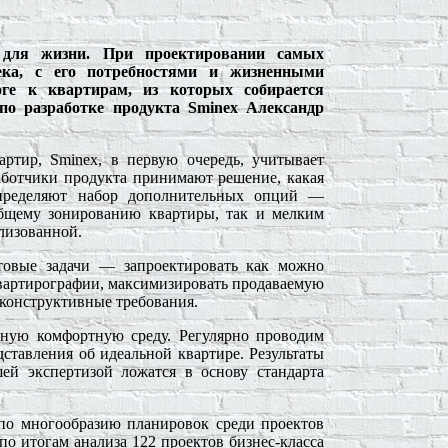
для жизни. При проектировании самых
ка, с его потребностями и жизненными
ге к квартирам, из которых собирается
по разработке продукта Sminex Александр
артир,
Sminex
, в первую очередь, учитывает
аботчики продукта принимают решение, какая
определяют набор дополнительных опций —
общему зонированию квартиры, так и мелким
ализованной.
товые задачи — запроектировать как можно
вартирографии, максимизировать продаваемую
 конструктивные требования.
иную комфортную среду. Регулярно проводим
тавления об идеальной квартире. Результаты
й экспертизой ложатся в основу стандарта
по многообразию планировок среди проектов
о итогам анализа 122 проектов бизнес-класса