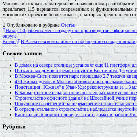
Москвы и открытых материалов о заявленном разнообразии
предлагает 115 вариантов современных и функциональных п
московских проектов бизнес-класса, в которых представлено от
Опубликовано в рубрике
Статьи
Назад
150 рабочих мест создадут на производстве гофрирова
округе
Вперед
В Алексеевском районе по обращению граждан ликви
Свежие записи
В домах на севере столицы установят еще 11 платформ 
Пять жилых домов отремонтируют в Восточном Дегунин
В Москва-Сити появится парк площадью 2,7 тысячи квад
470 жилых домов в Москве обновили по программе капре
Подстанция „Южная“ в Улан‑Удэ: реконструкция за 1,3 мл
В Башкортостане оградят полигон твердых коммунальных
Строительство офисного здания на Шоссейной улице пе
Получение разрешений на перемещение строительных от
В отрасли стального строительства наблюдается неустойч
Капитальный ремонт проведут в пяти домах в районе Ли
Рубрики