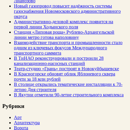
Лианозово
Новый газопровод повысит надёжность системы
газоснабжения Новомосковского административного
округа
Административно-деловой комплекс появится на
первой линии Ходынского поля
Станция «Липовая роща» Рублево-Архангельской
линии метро готова наполовину
Взаимодействие транспорта и промышленности стало
одним из ключевых фокусов Международного
транспортного саммита
В ТиНАО реконструировали и построили 28
канализационно-насосных станций
Театр-студию «Грань» построят в Новокуйбышевске
В Красногорске обновят облик Яблоневого сквера
почти за 18 млн рублей
В столице открылись тематические инсталляции к 70-
летию Дня строителя
В Якутии отметили 90-летие строительного комплекса
Рубрики
Арт
Архитектура
Ворота