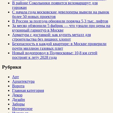
В районе Сокольники появится веломаршрут для
горожан
С начала года московские девелоперы вывели на рынок
более 50 новых проектов
В России за полгода обновили порядка 5,3 тыс. лифтов
За месяц обзвонили 5 фабрик — что узнали про цены на
кухонный гарнитур в Москве
Арматура с доставкой: как купить металл для
строительства без лишних хлопот
Безопасность в каждой квартире: в Москве проверили
почти миллион газовых плит
Новый водопровод в Подмосковье: 10,8 км сетей
построят к лету 2028 года
Рубрики
Арт
Архитектура
Ворота
Главная категория
Декор
Дизайн
Заборы
Интересное