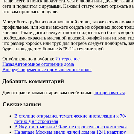
Чаще всего в поиск вводят статусы о любви или дружбе. Став
сети и поделится с друзьями.
Каждый статус может отражать ва
что вам пришлась по душе.
Могут быть трубы из оцинкованной стали, также есть возможн
профильные, или же вы можете создать из обрезных досок то
каналы. Такие доски следует плотно подогнать и сбить в коро
необходимо окрасить масляной краской, олифой или иными г
что размер коробов или труб для погреба следует подбирать, з
будет площадь, тем больше &#8211- сечение труб.
Опубликовано в рубрике
Интересное
Назад
Автономное отопление дома
Вперед
Современные промышленные полы
Добавить комментарий
Для отправки комментария вам необходимо
авторизоваться
.
Свежие записи
В столице открылись тематические инсталляции к 70-
летию Дня строителя
В Якутии отметили 90-летие строительного комплекса
На западе Москвы ввели жилой дом на 1241 квартиру