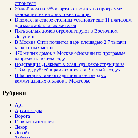
строителя
Жилой дом на 355 квартир строится по программе
реновации на юго-востоке столицы
В домах на севере столицы установят еще 11 платформ
для маломобильных жителей
Пять жилых домов отремонтируют в Восточном
Дегунине
В Москва-Сити появится парк площадью 2,7 тысячи
квадратных метров
470 жилых домов в Москве обновили по программе
капремонта в этом году
Подстанция „Южная“ в Улан‑Удэ: реконструкция за
1,3 млрд рублей в рамках проекта „Чистый воздух“
В Башкортостане оградят полигон твердых
коммунальных отходов в Межгорье
Рубрики
Арт
Архитектура
Ворота
Главная категория
Декор
Дизайн