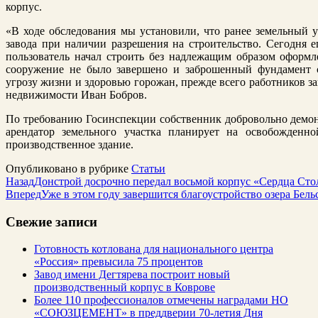
корпус.
«В ходе обследования мы установили, что ранее земельный у
завода при наличии разрешения на строительство. Сегодня е
пользователь начал строить без надлежащим образом оформ
сооружение не было завершено и заброшенный фундамент с
угрозу жизни и здоровью горожан, прежде всего работников за
недвижимости Иван Бобров.
По требованию Госинспекции собственник добровольно демо
арендатор земельного участка планирует на освобожденно
производственное здание.
Опубликовано в рубрике
Статьи
Назад
Донстрой досрочно передал восьмой корпус «Сердца Ст
Вперед
Уже в этом году завершится благоустройство озера Бель
Свежие записи
Готовность котлована для национального центра
«Россия» превысила 75 процентов
Завод имени Дегтярева построит новый
производственный корпус в Коврове
Более 110 профессионалов отмечены наградами НО
«СОЮЗЦЕМЕНТ» в преддверии 70-летия Дня