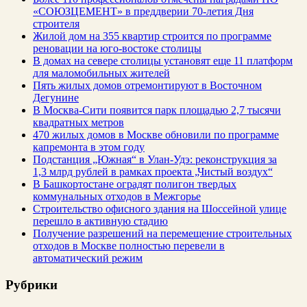
«СОЮЗЦЕМЕНТ» в преддверии 70-летия Дня
строителя
Жилой дом на 355 квартир строится по программе
реновации на юго-востоке столицы
В домах на севере столицы установят еще 11 платформ
для маломобильных жителей
Пять жилых домов отремонтируют в Восточном
Дегунине
В Москва-Сити появится парк площадью 2,7 тысячи
квадратных метров
470 жилых домов в Москве обновили по программе
капремонта в этом году
Подстанция „Южная“ в Улан‑Удэ: реконструкция за
1,3 млрд рублей в рамках проекта „Чистый воздух“
В Башкортостане оградят полигон твердых
коммунальных отходов в Межгорье
Строительство офисного здания на Шоссейной улице
перешло в активную стадию
Получение разрешений на перемещение строительных
отходов в Москве полностью перевели в
автоматический режим
Рубрики