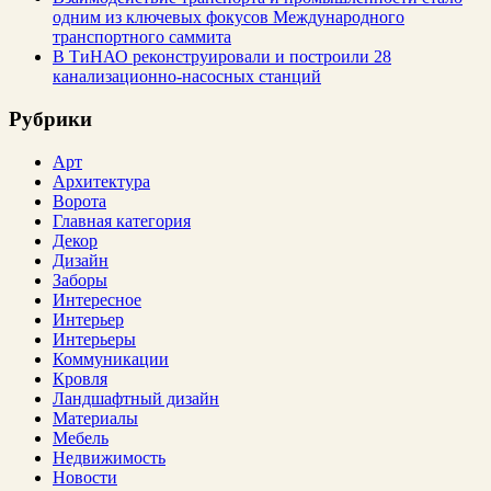
одним из ключевых фокусов Международного
транспортного саммита
В ТиНАО реконструировали и построили 28
канализационно-насосных станций
Рубрики
Арт
Архитектура
Ворота
Главная категория
Декор
Дизайн
Заборы
Интересное
Интерьер
Интерьеры
Коммуникации
Кровля
Ландшафтный дизайн
Материалы
Мебель
Недвижимость
Новости