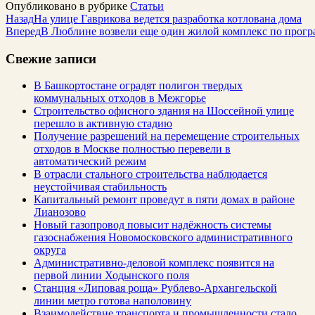
Опубликовано в рубрике
Статьи
Назад
На улице Гаврикова ведется разработка котлована дома
Вперед
В Люблине возвели еще один жилой комплекс по прогр
Свежие записи
В Башкортостане оградят полигон твердых
коммунальных отходов в Межгорье
Строительство офисного здания на Шоссейной улице
перешло в активную стадию
Получение разрешений на перемещение строительных
отходов в Москве полностью перевели в
автоматический режим
В отрасли стального строительства наблюдается
неустойчивая стабильность
Капитальный ремонт проведут в пяти домах в районе
Лианозово
Новый газопровод повысит надёжность системы
газоснабжения Новомосковского административного
округа
Административно-деловой комплекс появится на
первой линии Ходынского поля
Станция «Липовая роща» Рублево-Архангельской
линии метро готова наполовину
Взаимодействие транспорта и промышленности стало