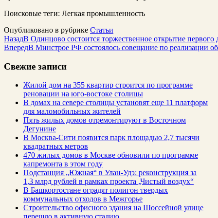
Поисковые теги:
Легкая промышленность
Опубликовано в рубрике
Статьи
Назад
В Одинцово состоится торжественное открытие первого 
Вперед
В Минстрое РФ состоялось совещание по реализации о
Свежие записи
Жилой дом на 355 квартир строится по программе
реновации на юго-востоке столицы
В домах на севере столицы установят еще 11 платформ
для маломобильных жителей
Пять жилых домов отремонтируют в Восточном
Дегунине
В Москва-Сити появится парк площадью 2,7 тысячи
квадратных метров
470 жилых домов в Москве обновили по программе
капремонта в этом году
Подстанция „Южная“ в Улан‑Удэ: реконструкция за
1,3 млрд рублей в рамках проекта „Чистый воздух“
В Башкортостане оградят полигон твердых
коммунальных отходов в Межгорье
Строительство офисного здания на Шоссейной улице
перешло в активную стадию