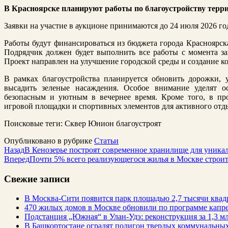
В Красноярске планируют работы по благоустройству терр
Заявки на участие в аукционе принимаются до 24 июля 2026 года
Работы будут финансироваться из бюджета города Красноярска
Подрядчик должен будет выполнить все работы с момента зак
Проект направлен на улучшение городской среды и создание к
В рамках благоустройства планируется обновить дорожки, 
высадить зеленые насаждения. Особое внимание уделят о
безопасным и уютным в вечернее время. Кроме того, в пр
игровой площадки и спортивных элементов для активного отд
Поисковые теги:
Сквер Юнион благоустроят
Опубликовано в рубрике
Статьи
Назад
В Кенозерье построят современное хранилище для уника
Вперед
Почти 5% всего реализующегося жилья в Москве строи
Свежие записи
В Москва-Сити появится парк площадью 2,7 тысячи квад
470 жилых домов в Москве обновили по программе капре
Подстанция „Южная“ в Улан‑Удэ: реконструкция за 1,3 мл
В Башкортостане оградят полигон твердых коммунальных