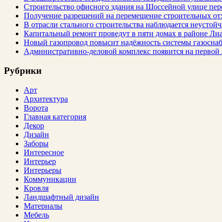
Строительство офисного здания на Шоссейной улице пе
Получение разрешений на перемещение строительных от
В отрасли стального строительства наблюдается неустойч
Капитальный ремонт проведут в пяти домах в районе Ли
Новый газопровод повысит надёжность системы газосна
Административно-деловой комплекс появится на первой
Рубрики
Арт
Архитектура
Ворота
Главная категория
Декор
Дизайн
Заборы
Интересное
Интерьер
Интерьеры
Коммуникации
Кровля
Ландшафтный дизайн
Материалы
Мебель